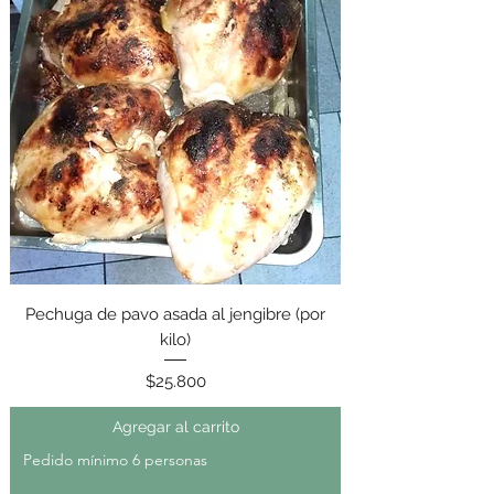
Pechuga de pavo asada al jengibre (por
kilo)
Precio
$25.800
Agregar al carrito
Pedido mínimo 6 personas