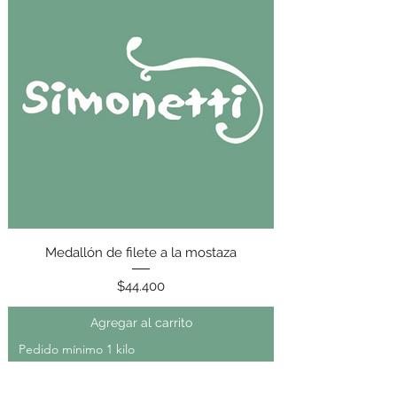
Medallón de filete a la mostaza
Precio
$44.400
Agregar al carrito
Pedido mínimo 1 kilo