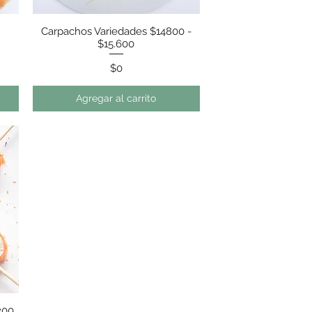
Vista rápida
Carpachos Variedades $14800 -
$15.600
Precio
$0
Agregar al carrito
200