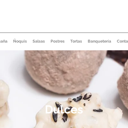
saña
Ñoquis
Salsas
Postres
Tortas
Banquetería
Conta
Dulces