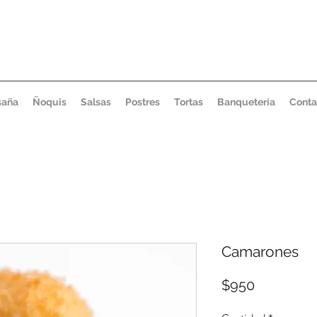
saña
Ñoquis
Salsas
Postres
Tortas
Banquetería
Conta
Camarones
Precio
$950