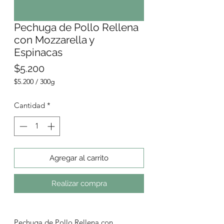
Pechuga de Pollo Rellena
con Mozzarella y
Espinacas
Precio
$5.200
$5.200
/
300g
$5.200
por
Cantidad
*
300
Gramos
Agregar al carrito
Realizar compra
Pechuga de Pollo Rellena con