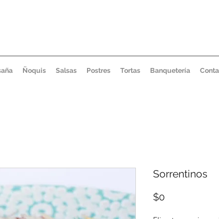
saña
Ñoquis
Salsas
Postres
Tortas
Banquetería
Conta
Sorrentinos
Precio
$0